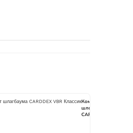
Комплект
шлагбаума
CARDDEX
VBR
Классик 4