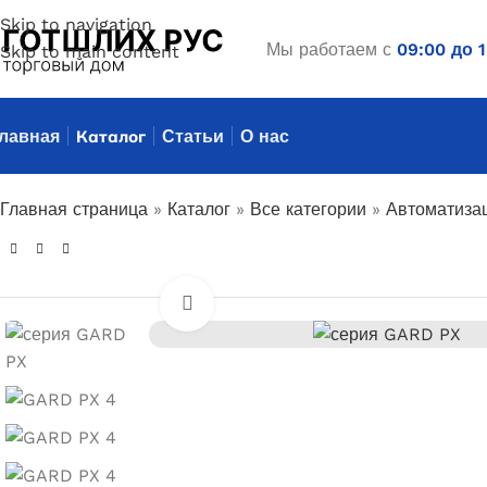
Skip to navigation
Мы работаем с
09:00 до 
Skip to main content
лавная
Каталог
Статьи
О нас
Главная страница
»
Каталог
»
Все категории
»
Автоматиза
Увеличить