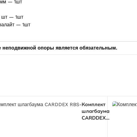
 мм — 1шт
 шт — 1шт
ралайт — 1шт
е неподвижной опоры является обязательным.
Комплект
шлагбаума
CARDDEX
RBS-
L(левый)