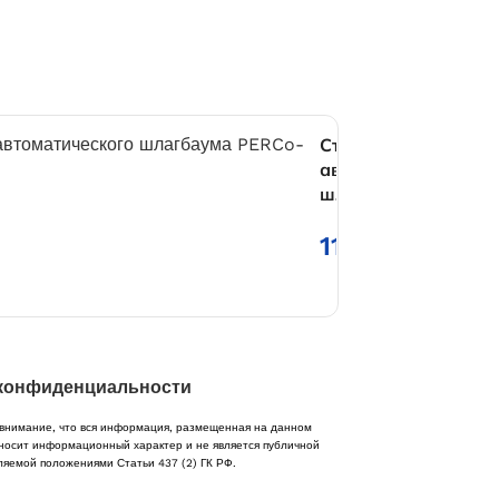
Стрела
автоматического
шлагбаума
PERCo-GBR3.0
11 675
₽
конфиденциальности
нимание, что вся информация, размещенная на данном
носит информационный характер и не является публичной
ляемой положениями Статьи 437 (2) ГК РФ.