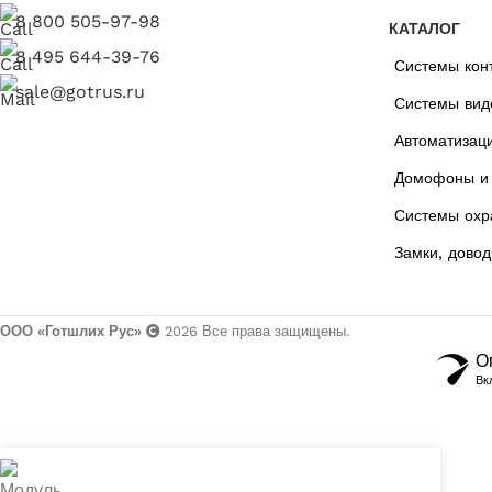
8 800 505-97-98
КАТАЛОГ
8 495 644-39-76
Системы кон
sale@gotrus.ru
Системы вид
Автоматизац
Домофоны и 
Системы охр
Замки, довод
ООО «Готшлих Рус»
2026
Все права защищены.
О
Вк