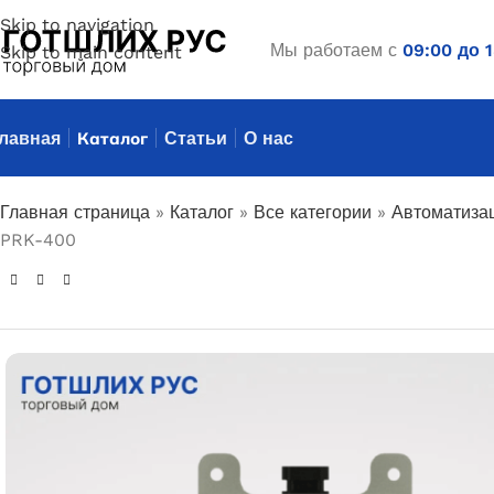
Skip to navigation
Мы работаем с
09:00 до 
Skip to main content
лавная
Каталог
Статьи
О нас
Главная страница
»
Каталог
»
Все категории
»
Автоматиза
PRK-400