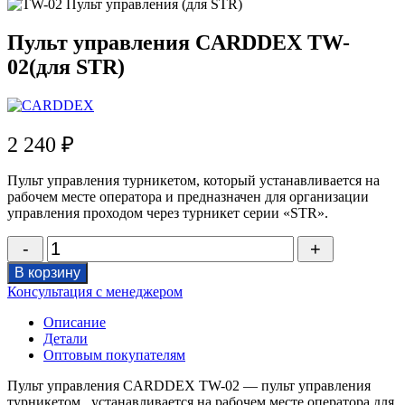
Пульт управления CARDDEX TW-
02(для STR)
2 240
₽
Пульт управления турникетом, который устанавливается на
рабочем месте оператора и предназначен для организации
управления проходом через турникет серии «STR».
Количество
товара
В корзину
Пульт
Консультация с менеджером
управления
CARDDEX
Описание
TW-
Детали
02(для
Оптовым покупателям
STR)
Пульт управления CARDDEX TW-02 — пульт управления
турникетом, устанавливается на рабочем месте оператора для