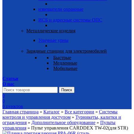
извещатели охранные
ИСБ и адресные системы ОПС
Металлические изделия
Уличные урны
Зарядные станции для электромобилей
Быстрые
Медленные
Мобильные
Статьи
О нас
Поиск
0
0
0
пунктов
Главная страница
»
Каталог
»
Все категории
»
Системы
контроля и управления доступом
»
Турникеты, калитки и
ограждения
»
Дополнительное оборудование
»
Пульты
управления
»
Пульт управления CARDDEX TW-02(для STR)