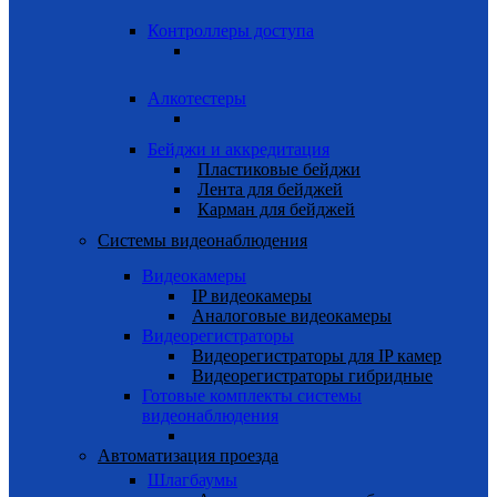
Контроллеры доступа
Алкотестеры
Бейджи и аккредитация
Пластиковые бейджи
Лента для бейджей
Карман для бейджей
Системы видеонаблюдения
Видеокамеры
IP видеокамеры
Аналоговые видеокамеры
Видеорегистраторы
Видеорегистраторы для IP камер
Видеорегистраторы гибридные
Готовые комплекты системы
видеонаблюдения
Автоматизация проезда
Шлагбаумы