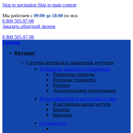
Skip to navigation
Skip to main content
Мы работаем с
09:00 до 18:00
по мск
8 800 505-97-98
Заказать обратный звонок
8 800 505-97-98
Главная
Каталог
Системы контроля и управления доступом
Турникеты, калитки и ограждения
Турникеты-триподы
Роторные турникеты
Калитки
Дополнительное оборудование
Идентификаторы и аксессуары к ним
Пластиковые карты доступа
Брелоки
Браслеты
Считыватели