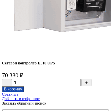
Сетевой контролер E510 UPS
70 380
₽
Количество
товара
В корзину
Сетевой
Сравнить
контролер
Добавить в избранное
E510
Заказать обратный звонок
UPS