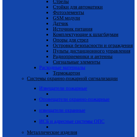
Стрелы
Cтойки для автоматики
Фотоэлементы
GSM модули
Датчик
Источник питания
Комплектующие к шлагбаумам
Опоры для стрел
Островки безопасности и ограждения
Пульты дистанционного управления
Радиоприемники и антенны
Сигнальные элементы
Расходные материалы
Термокартон
Системы охранно-пожарной сигнализации
Извещатели пожарные
Оповещатели охранно-пожарные
извещатели охранные
ИСБ и адресные системы ОПС
Металлические изделия