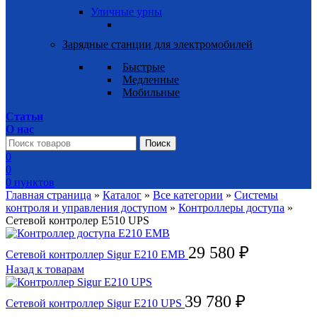
Уличные урны
Зарядные станции для электромобилей
Быстрые
Медленные
Мобильные
Статьи
О нас
Поиск
0
0
0
пунктов
Главная страница
»
Каталог
»
Все категории
»
Системы
контроля и управления доступом
»
Контроллеры доступа
»
Сетевой контролер E510 UPS
29 580
₽
Сетевой контроллер Sigur Е210 EMB
Назад к товарам
39 780
₽
Cетевой контроллер Sigur E210 UPS