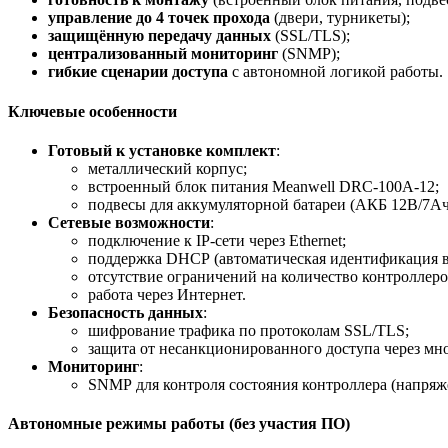
управление
до
4
точек
прохода
(двери,
турникеты);
защищённую
передачу
данных
(SSL/TLS);
централизованный
мониторинг
(SNMP);
гибкие
сценарии
доступа
с
автономной
логикой
работы.
Ключевые
особенности
Готовый
к
установке
комплект
:
металлический
корпус;
встроенный
блок
питания
Meanwell
DRC‑100A‑12;
подвесы
для
аккумуляторной
батареи
(АКБ
12В/7А
Сетевые
возможности
:
подключение
к
IP‑сети
через
Ethernet;
поддержка
DHCP
(автоматическая
идентификация
отсутствие
ограничений
на
количество
контроллеро
работа
через
Интернет.
Безопасность
данных
:
шифрование
трафика
по
протоколам
SSL/TLS;
защита
от
несанкционированного
доступа
через
мно
Мониторинг
:
SNMP
для
контроля
состояния
контроллера
(напряж
Автономные
режимы
работы
(без
участия
ПО)