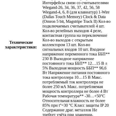
Интерфейсы связи со считывателями
Wiegand-26, 34, 36, 37, 42, 56, 58
Wiegand-4, 6, 8 (для клавиатур) 1-Wire
(Dallas Touch Memory) Clock & Data
(Omron 5 bit, Magstripe Track II) Кол-во
подключаемых считывателей 4 шт.
Кол-во релейных выходов 4 реле,
контактная группа на переключение
Кол-во выходов с открытым
Технические
коллектором 13 шт. Кол-во
характеристики:
сигнальных входов 10 шт. Входное
напряжение переменного тока ББП**
230 В Выходное напряжение
постоянного тока ББП** 12…15 В ±
5% Выходная мощность ББП** 96,6
Вт Напряжение питания постоянного
тока контроллера 10…15 В Макс.
потребляемый ток контроллера не
более 250 мА Макс. потребляемая
мощность контроллера не более 4 Вт
Рабочая температура** -30…+50°С
Относительная влажность не более
85% при t°=30 °C Класс защиты IP 20
Содержание драг. металлов Не
требует учёта при хранении,