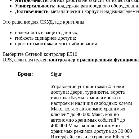
Автономность
:
логика
работы
не
зависит
от
качества
свя
Универсальность
:
поддержка
разнородного
оборудовани
Долговечность
:
металлический
корпус
и
надёжная
элеме
Это
решение
для
СКУД,
где
критичны:
надёжность
и
защита
данных;
гибкость
сценариев
доступа;
простота
монтажа
и
масштабирования.
Выберите
Сетевой контролер E510
UPS
,
если
вам
нужен
контроллер
с
расширенным
функциона
Бренд:
Sigur
Управление устройствами 4 точки
доступа: двери, турникеты, ворота
или шлагбаумы в зависимости от
настроек и наличия свободных клемм
Макс. кол-во автономно хранимых
ключей* до 90 000 Макс. кол-во
автономно хранимых событий* до
400 000 Макс. кол-во автономно
хранимых режимов доступа до 30 000
Интерфейс связи с сервером Ethernet