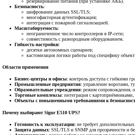
резервирование
питания
(при
установке
АКБ).
Безопасность
:
шифрование
данных
SSL/TLS;
многофакторная
аутентификация;
интеграция
с
пожарной
сигнализацией.
Масштабируемость
:
неограниченное
число
контроллеров
в
IP‑сети;
совместимость
с
разнородным
оборудованием.
Гибкость
настройки
:
десятки
автономных
сценариев;
кастомизация
логики
работы
под
специфику
объект
Области
применения
Бизнес‑центры
и
офисы
:
контроль
доступа
с
гибкими
гр
Промышленные
предприятия
:
управление
воротами,
ту
Образовательные
учреждения
:
режим
сопровождения,
о
Торговые
комплексы
:
интеграция
с
картоприёмниками,
Объекты
с
повышенными
требованиями
к
безопаснос
Почему
выбирают
Sigur
E510
UPS?
Готовность
к
эксплуатации
:
не
требует
дополнительных
Защита
данных
:
SSL/TLS
и
SNMP
для
прозрачности
и
бе