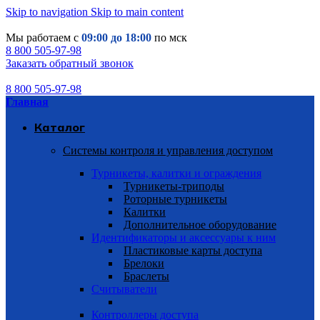
Skip to navigation
Skip to main content
Мы работаем с
09:00 до 18:00
по мск
8 800 505-97-98
Заказать обратный звонок
8 800 505-97-98
Главная
Каталог
Системы контроля и управления доступом
Турникеты, калитки и ограждения
Турникеты-триподы
Роторные турникеты
Калитки
Дополнительное оборудование
Идентификаторы и аксессуары к ним
Пластиковые карты доступа
Брелоки
Браслеты
Считыватели
Контроллеры доступа