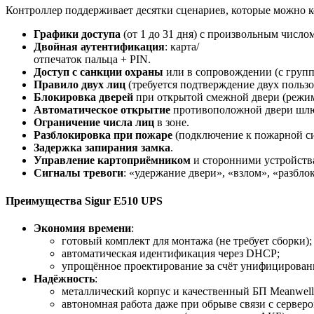
Контроллер
поддерживает
десятки
сценариев,
которые
можно
к
Графики
доступа
(от
1
до
31
дня)
с
произвольным
число
Двойная
аутентификация
:
карта/
отпечаток
пальца
+ PIN.
Доступ
с
санкции
охраны
или
в
сопровождении
(с
груп
Правило
двух
лиц
(требуется
подтверждение
двух
пользо
Блокировка
дверей
при
открытой
смежной
двери
(режи
Автоматическое
открытие
противоположной
двери
шлю
Ограничение
числа
лиц
в
зоне.
Разблокировка
при
пожаре
(подключение
к
пожарной
си
Задержка
запирания
замка
.
Управление
картоприёмником
и
сторонними
устройств
Сигналы
тревоги
:
«удержание
двери»,
«взлом»,
«разбло
Преимущества
Sigur
E510
UPS
Экономия
времени
:
готовый
комплект
для
монтажа
(не
требует
сборки);
автоматическая
идентификация
через
DHCP;
упрощённое
проектирование
за
счёт
унифицирован
Надёжность
:
металлический
корпус
и
качественный
БП
Meanwell
автономная
работа
даже
при
обрыве
связи
с
серверо