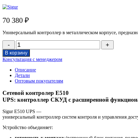
70 380
₽
Универсальный
контроллер
в
металлическом
корпусе,
предназн
Количество
товара
В корзину
Сетевой
Консультация с менеджером
контролер
E510
Описание
UPS
Детали
Оптовым покупателям
Сетевой контролер E510
UPS:
контроллер
СКУД
с
расширенной
функцион
Sigur
E510
UPS
—
универсальный
контроллер
систем
контроля
и
управления
дост
Устройство
объединяет:
готовность
к
монтажу
(встроенный
блок
питания,
подве