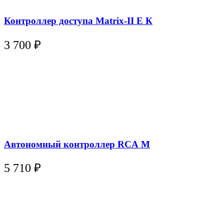
Контроллер доступа Matrix-II E К
3 700
₽
Автономный контроллер RCA M
5 710
₽