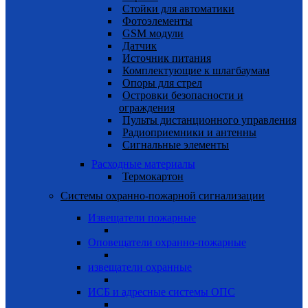
Cтойки для автоматики
Фотоэлементы
GSM модули
Датчик
Источник питания
Комплектующие к шлагбаумам
Опоры для стрел
Островки безопасности и
ограждения
Пульты дистанционного управления
Радиоприемники и антенны
Сигнальные элементы
Расходные материалы
Термокартон
Системы охранно-пожарной сигнализации
Извещатели пожарные
Оповещатели охранно-пожарные
извещатели охранные
ИСБ и адресные системы ОПС