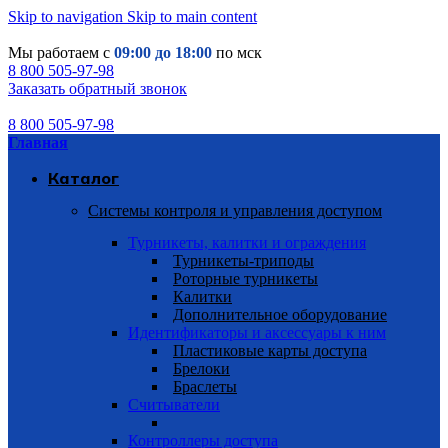
Skip to navigation
Skip to main content
Мы работаем с
09:00 до 18:00
по мск
8 800 505-97-98
Заказать обратный звонок
8 800 505-97-98
Главная
Каталог
Системы контроля и управления доступом
Турникеты, калитки и ограждения
Турникеты-триподы
Роторные турникеты
Калитки
Дополнительное оборудование
Идентификаторы и аксессуары к ним
Пластиковые карты доступа
Брелоки
Браслеты
Считыватели
Контроллеры доступа