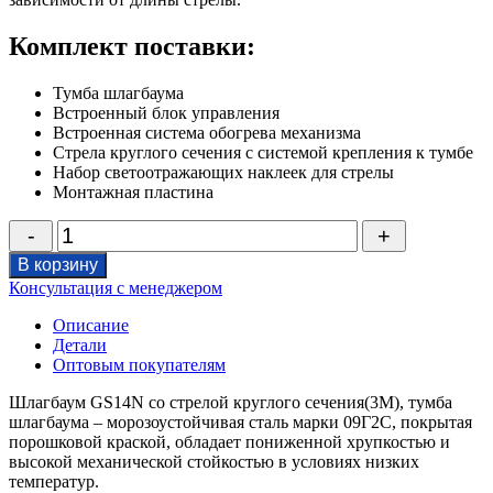
Комплект поставки:
Тумба шлагбаума
Встроенный блок управления
Встроенная система обогрева механизма
Стрела круглого сечения с системой крепления к тумбе
Набор светоотражающих наклеек для стрелы
Монтажная пластина
Количество
товара
В корзину
Шлагбаум
Консультация с менеджером
GS14
со
Описание
стрелой
Детали
прямоугольного
Оптовым покупателям
сечения
(3М)
Шлагбаум GS14N со стрелой круглого сечения(3М), тумба
шлагбаума – морозоустойчивая сталь марки 09Г2С, покрытая
порошковой краской, обладает пониженной хрупкостью и
высокой механической стойкостью в условиях низких
температур.