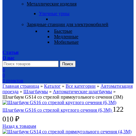
Металлические изделия
Уличные урны
Зарядные станции для электромобилей
Быстрые
Медленные
Мобильные
Статьи
О нас
Поиск
0
0
0
пунктов
Главная страница
»
Каталог
»
Все категории
»
Автоматизация
проезда
»
Шлагбаумы
»
Автоматические шлагбаумы
»
Шлагбаум GS14 со стрелой прямоугольного сечения (3М)
122
Шлагбаум GS16 со стрелой круглого сечения (6,3М)
010
₽
Назад к товарам