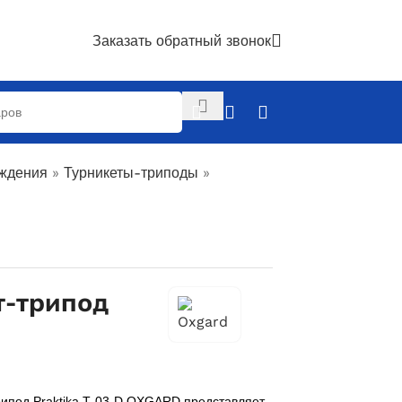
Заказать обратный звонок
аждения
»
Турникеты-триподы
»
т-трипод
рипод
Praktika Т-03-D
OXGARD представляет