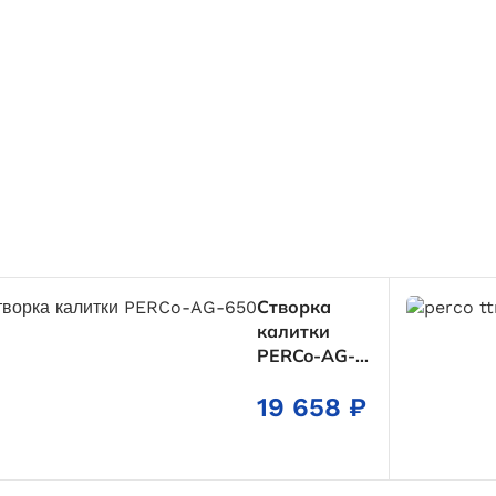
Створка
калитки
PERCo-AG-
900
19 658
₽