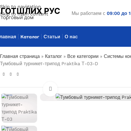
Skip to navigation
Мы работаем с
09:00 до 
Skip to main content
лавная
Каталог
Статьи
О нас
Главная страница
»
Каталог
»
Все категории
»
Системы ко
Тумбовый турникет-трипод Praktika Т-03-D
Увеличить