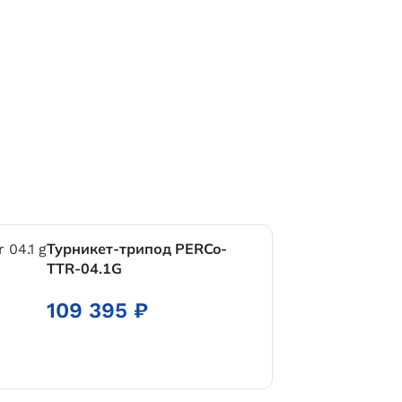
Турникет-трипод PERCo-
TTR-04.1G
109 395
₽