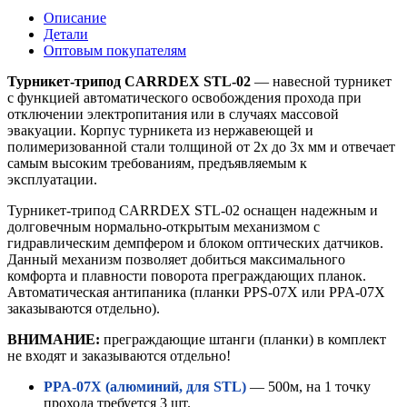
02
Описание
Детали
Оптовым покупателям
Турникет-трипод CARRDEX STL-02
— навесной турникет
с функцией автоматического освобождения прохода при
отключении электропитания или в случаях массовой
эвакуации. Корпус турникета из нержавеющей и
полимеризованной стали толщиной от 2х до 3х мм и отвечает
самым высоким требованиям, предъявляемым к
эксплуатации.
Турникет-трипод CARRDEX STL-02 оснащен надежным и
долговечным нормально-открытым механизмом c
гидравлическим демпфером и блоком оптических датчиков.
Данный механизм позволяет добиться максимального
комфорта и плавности поворота преграждающих планок.
Автоматическая антипаника (планки PPS-07X или PPA-07X
заказываются отдельно).
ВНИМАНИЕ:
преграждающие штанги (планки) в комплект
не входят и заказываются отдельно!
PPA-07X (алюминий, для STL)
— 500м, на 1 точку
прохода требуется 3 шт.