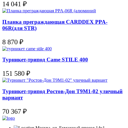
14 041
₽
Планка преграждающая CARDDEX PPA-
06R(для STR)
8 870
₽
Турникет-трипод Came STILE 400
151 580
₽
Турникет-трипод Ростов-Дон Т9М1-02 уличный
вариант
70 367
₽
Москва, ул. Бумажный проезд 14к1