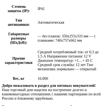
Степень
IP41
защиты (IP):
Тип
Автоматическая
антипаники:
Габаритные
— без планок: 350х255х333 мм — с
размеры
планками: 740х757х662 мм
(ШхДхВ):
Средний потребляемый ток: от 0,3 до
1,5 А Напряжение питания: 12 V
Прочие
Диапазон температур: +1…+ 45 C
характеристики
Средний срок службы: 12 лет Тип
механизма: нормально — открытый
Вес, кг
16.000
Добро пожаловать в раздел для оптовых покупателей!
Наш торговый дом нацелен на построение долгих и
взаимовыгодных отношениях с нашими партнерами по всей
России и ближнему зарубежью.