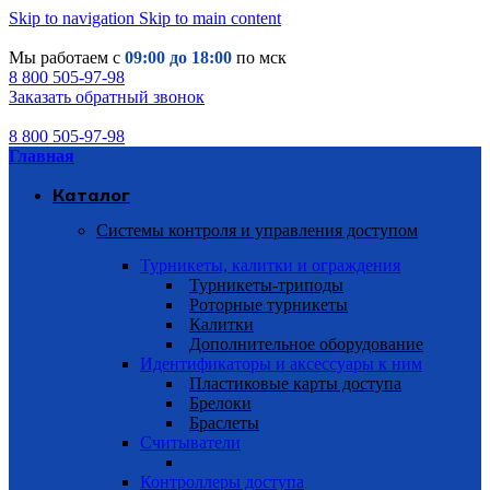
Skip to navigation
Skip to main content
Мы работаем с
09:00 до 18:00
по мск
8 800 505-97-98
Заказать обратный звонок
8 800 505-97-98
Главная
Каталог
Системы контроля и управления доступом
Турникеты, калитки и ограждения
Турникеты-триподы
Роторные турникеты
Калитки
Дополнительное оборудование
Идентификаторы и аксессуары к ним
Пластиковые карты доступа
Брелоки
Браслеты
Считыватели
Контроллеры доступа