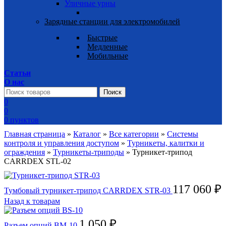
Уличные урны
Зарядные станции для электромобилей
Быстрые
Медленные
Мобильные
Статьи
О нас
Поиск
0
0
0
пунктов
Главная страница
»
Каталог
»
Все категории
»
Системы
контроля и управления доступом
»
Турникеты, калитки и
ограждения
»
Турникеты-триподы
»
Турникет-трипод
CARRDEX STL-02
117 060
₽
Тумбовый турникет-трипод CARRDEX STR-03
Назад к товарам
1 050
₽
Разъем опций BM-10