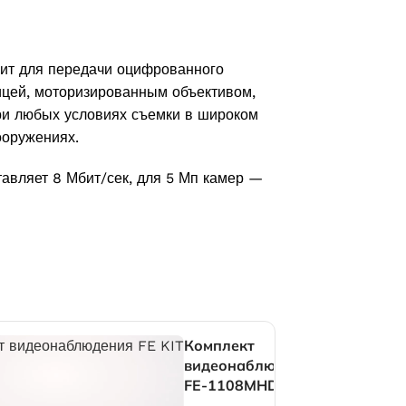
жит для передачи оцифрованного
ицей, моторизированным объективом,
при любых условиях съемки в широком
ооружениях.
тавляет 8 Мбит/сек, для 5 Мп камер —
Комплект
ения
видеонаблюдения
IT
FE-1108MHD KIT
T
SMART 8.4