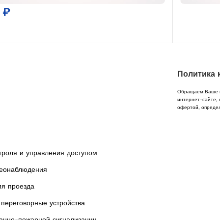
0
₽
Политика 
Обращаем Ваше в
интернет-сайте, 
офертой, опреде
троля и управления доступом
еонаблюдения
ия проезда
переговорные устройства
анно-пожарной сигнализации