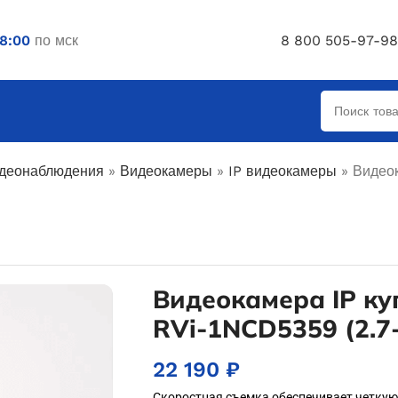
18:00
по мск
8 800 505-97-98
деонаблюдения
»
Видеокамеры
»
IP видеокамеры
»
Видео
Видеокамера IP ку
RVi-1NCD5359 (2.7-
22 190
₽
Скоростная съемка обеспечивает четку