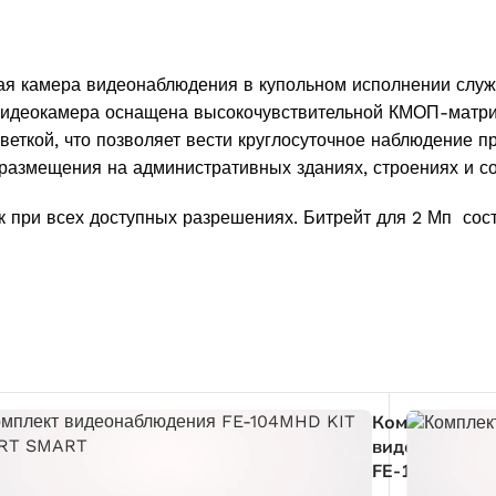
евая камера видеонаблюдения в купольном исполнении слу
. Видеокамера оснащена высокочувствительной КМОП-матр
еткой, что позволяет вести круглосуточное наблюдение 
 размещения на административных зданиях, строениях и с
ек при всех доступных разрешениях. Битрейт для 2 Мп сос
амера
Комплект
h HD
видеонаблюд
3L
FE-104MHD K
)
START SMAR