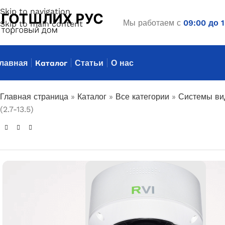
Skip to navigation
Мы работаем с
09:00 до 
Skip to main content
лавная
Каталог
Статьи
О нас
Главная страница
»
Каталог
»
Все категории
»
Системы ви
(2.7-13.5)