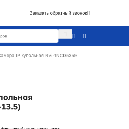
Заказать обратный звонок
камера IP купольная RVi-1NCD5359
польная
13.5)
ю фиксацию быстро движущихся