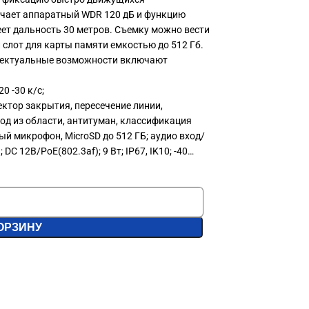
ючает аппаратный WDR 120 дБ и функцию
ет дальность 30 метров. Съемку можно вести
 слот для карты памяти емкостью до 512 Гб.
лектуальные возможности включают
0 -30 к/с;
ектор закрытия, пересечение линии,
ход из области, антитуман, классификация
й микрофон, MicroSD до 512 ГБ; аудио вход/
C 12В/PoE(802.3af); 9 Вт; IP67, IK10; -40…
ОРЗИНУ