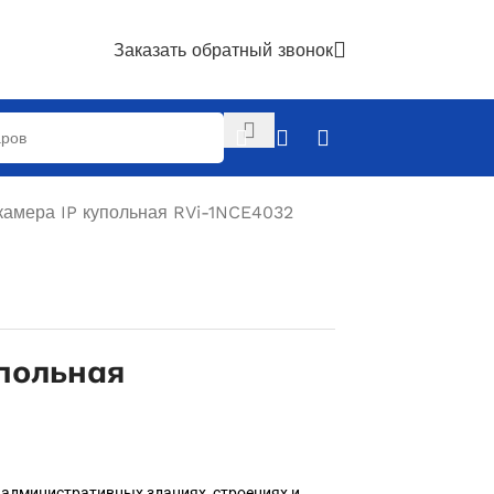
Заказать обратный звонок
камера IP купольная RVi-1NCE4032
польная
 административных зданиях, строениях и