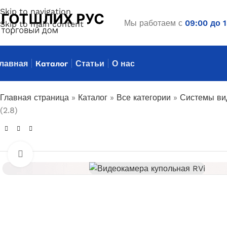
Skip to navigation
Мы работаем с
09:00 до 
Skip to main content
лавная
Каталог
Статьи
О нас
Главная страница
»
Каталог
»
Все категории
»
Системы ви
(2.8)
Увеличить