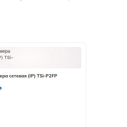
ра сетевая (IP) TSi-P2FP
Комплект виде
Дом SMART
₽