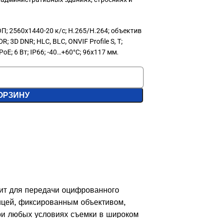
П; 2560х1440-20 к/с; H.265/H.264; объектив
R; 3D DNR; HLC, BLC, ONVIF Profile S, T;
oE; 6 Вт; IP66; -40…+60°C; 96х117 мм.
ОРЗИНУ
жит для передачи оцифрованного
ицей, фиксированным объективом,
при любых условиях съемки в широком