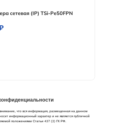
ра сетевая (IP) TSi-Pe50FPN
Видеокамера се
₽
5 850
₽
конфиденциальности
нимание, что вся информация, размещенная на данном
носит информационный характер и не является публичной
ляемой положениями Статьи 437 (2) ГК РФ.