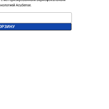
хнологией AcuSense.
ОРЗИНУ