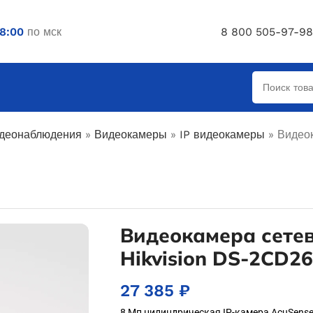
18:00
по мск
8 800 505-97-98
деонаблюдения
»
Видеокамеры
»
IP видеокамеры
»
Видеок
Видеокамера сетев
Hikvision DS-2CD2
27 385
₽
8 Мп цилиндрическая IP-камера AcuSen