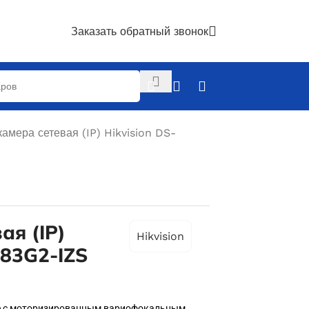
Заказать обратный звонок
амера сетевая (IP) Hikvision DS-
ая (IP)
Hikvision
683G2-IZS
se с моторизированным вариофокальным