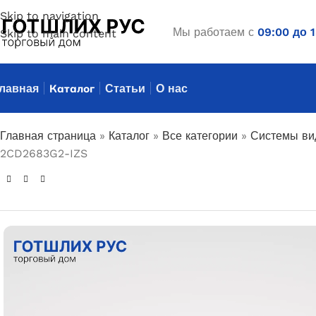
Skip to navigation
Мы работаем с
09:00 до 
Skip to main content
лавная
Каталог
Статьи
О нас
Главная страница
»
Каталог
»
Все категории
»
Системы ви
2CD2683G2-IZS