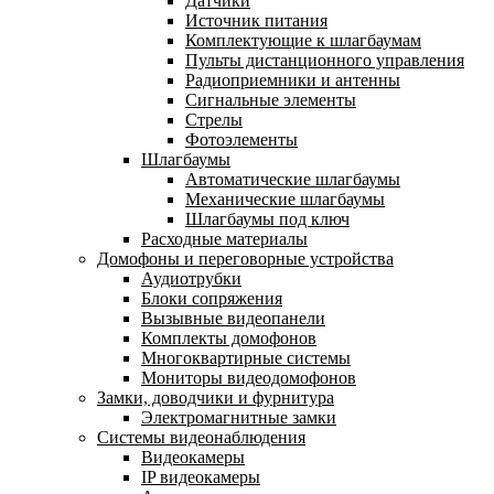
Датчики
Источник питания
Комплектующие к шлагбаумам
Пульты дистанционного управления
Радиоприемники и антенны
Сигнальные элементы
Стрелы
Фотоэлементы
Шлагбаумы
Автоматические шлагбаумы
Механические шлагбаумы
Шлагбаумы под ключ
Расходные материалы
Домофоны и переговорные устройства
Аудиотрубки
Блоки сопряжения
Вызывные видеопанели
Комплекты домофонов
Многоквартирные системы
Мониторы видеодомофонов
Замки, доводчики и фурнитура
Электромагнитные замки
Системы видеонаблюдения
Видеокамеры
IP видеокамеры