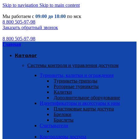
Skip to navigation
Skip to main content
Мы работаем с
09:00 до 18:00
по мск
8 800 505-97-98
Заказать обратный звонок
8 800 505-97-98
Главная
Каталог
Системы контроля и управления доступом
Турникеты, калитки и ограждения
Турникеты-триподы
Роторные турникеты
Калитки
Дополнительное оборудование
Идентификаторы и аксессуары к ним
Пластиковые карты доступа
Брелоки
Браслеты
Считыватели
Контроллеры доступа