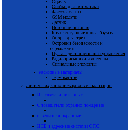
Стрелы
Cтойки для автоматики
Фотоэлементы
GSM модули
Датчик
Источник питания
Комплектующие к шлагбаумам
Опоры для стрел
Островки безопасности и
ограждения
Пульты дистанционного управления
Радиоприемники и антенны
Сигнальные элементы
Расходные материалы
Термокартон
Системы охранно-пожарной сигнализации
Извещатели пожарные
Оповещатели охранно-пожарные
извещатели охранные
ИСБ и адресные системы ОПС