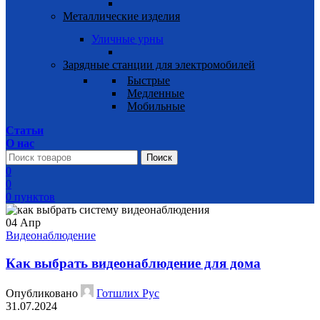
Металлические изделия
Уличные урны
Зарядные станции для электромобилей
Быстрые
Медленные
Мобильные
Статьи
О нас
Поиск
0
0
0
пунктов
04
Апр
Видеонаблюдение
Как выбрать видеонаблюдение для дома
Опубликовано
Готшлих Рус
31.07.2024