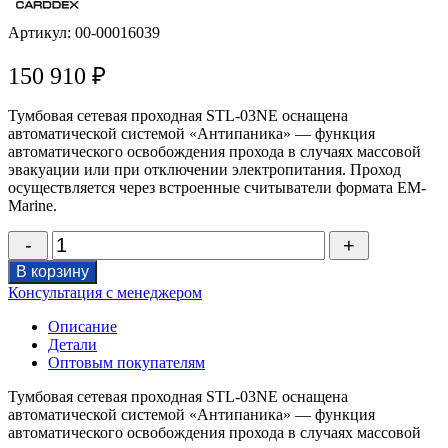
Артикул:
00-00016039
150 910
₽
Тумбовая сетевая проходная STL-03NE оснащена
автоматической системой «Антипаника» — функция
автоматического освобождения прохода в случаях массовой
эвакуации или при отключении электропитания. Проход
осуществляется через встроенные считыватели формата EM-
Marine.
Количество
товара
В корзину
Тумбовая
Консультация с менеджером
сетевая
проходная
Описание
STL-
Детали
03NE
Оптовым покупателям
Тумбовая сетевая проходная STL-03NE оснащена
автоматической системой «Антипаника» — функция
автоматического освобождения прохода в случаях массовой