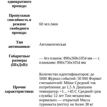
однократного
прохода:
Пропускная
способность в
режиме
60 чел./мин
свободного
прохода:
Тип
Автоматическая
антипаники:
Габаритные
— без планок: 890х268х1054 мм — с
размеры
планками: 890х756х1054 мм
(ШхДхВ):
Количество идентификаторов: до
5000 Журнал событий: 50 000 Формат
считывателей: Mifare Средний ток
Прочие
потребления: до 1,5 А Диапазон
характеристики:
температур: +1…+45 C Средний срок
службы: 12 лет Тип механизма:
нормально — открытый Масса
турникета (нетто): не более 38 кг